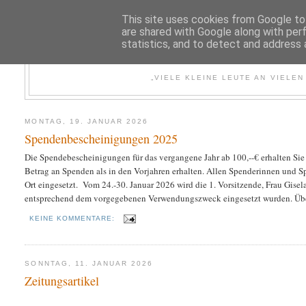
This site uses cookies from Google to 
are shared with Google along with per
statistics, and to detect and address 
FÖRDERVE
„VIELE KLEINE LEUTE AN VIELE
MONTAG, 19. JANUAR 2026
Spendenbescheinigungen 2025
Die Spendebescheinigungen für das vergangene Jahr ab 100,--€ erhalten Si
Betrag an Spenden als in den Vorjahren erhalten. Allen Spenderinnen und S
Ort eingesetzt. Vom 24.-30. Januar 2026 wird die 1. Vorsitzende, Frau Gisel
entsprechend dem vorgegebenen Verwendungszweck eingesetzt wurden. Über 
KEINE KOMMENTARE:
SONNTAG, 11. JANUAR 2026
Zeitungsartikel