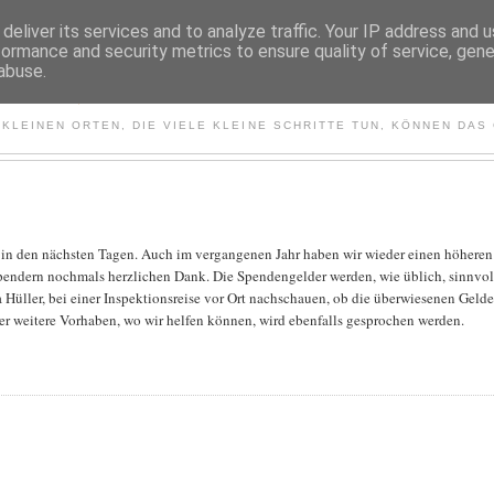
deliver its services and to analyze traffic. Your IP address and 
formance and security metrics to ensure quality of service, gen
abuse.
REIN MBOSS-KAOLACK SEN
N KLEINEN ORTEN, DIE VIELE KLEINE SCHRITTE TUN, KÖNNEN DAS
e in den nächsten Tagen. Auch im vergangenen Jahr haben wir wieder einen höheren
pendern nochmals herzlichen Dank. Die Spendengelder werden, wie üblich, sinnvol
a Hüller, bei einer Inspektionsreise vor Ort nachschauen, ob die überwiesenen Gelde
weitere Vorhaben, wo wir helfen können, wird ebenfalls gesprochen werden.