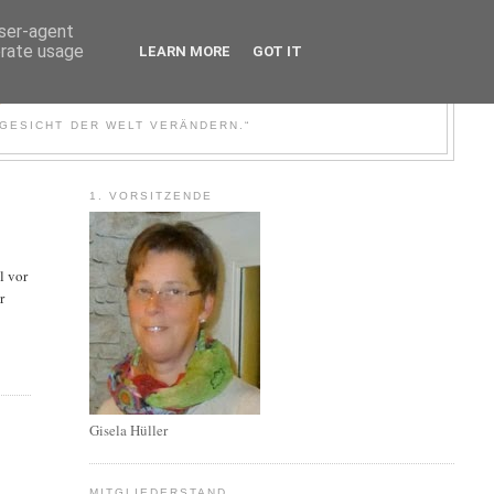
user-agent
erate usage
LEARN MORE
GOT IT
EGAL E.V.
 GESICHT DER WELT VERÄNDERN.“
1. VORSITZENDE
l vor
r
Gisela Hüller
MITGLIEDERSTAND